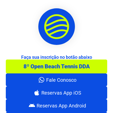
Faça sua inscrição no botão abaixo
8º Open Beach Tennis DDA
Fale Conosco
Reservas App iOS
Reservas App Android